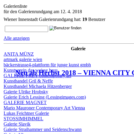
Galerienliste
für den Galerienrundgang am 12. 4. 2018
Wiener Innenstadt Galerienrundgang hat:
19
Benutzer
Alle anzeigen
Galerie
ANITA MÜNZ
artmark galerie wien
bäckerstrasse4-plattform für junge kunst gmbh
Kunstverein das weisse haus
Neu ab Herbst 2018 –
VIENNA CITY
GALERIE FREY contemporary art
Kunsthandel Gril & Neffe
Kunsthandel Michaela Hitzenberger
Galerie Ulrike Hrobsky
Galerie Erich Lessing (Lessingimages.com)
GALERIE MAGNET
Mario Mauroner Contemporary Art Vienna
Lukas Feichtner Galerie
STOSSIMHIMMEL
Galerie Slavik
Galerie Straihammer und Seidenschwann