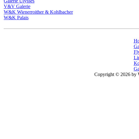
Galerie Ulysses
V&V Galerie
W&K Wienerroither & Kohlbacher
W&K Palais
H
Ga
Fl
Li
Ko
Ga
Copyright © 2026 by 