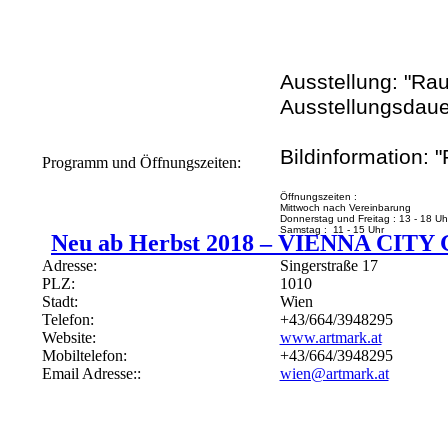
Ausstellung: "Rau
Ausstellungsdaue
Bildinformation: 
Programm und Öffnungszeiten:
Öffnungszeiten :
Mittwoch nach Vereinbarung
Donnerstag und Freitag : 13 -
Samstag : 11 - 15 Uhr
Neu ab Herbst 2018 –
VIENNA CITY
Adresse:
Singerstraße 17
PLZ:
1010
Stadt:
Wien
Telefon:
+43/664/3948295
Website:
www.artmark.at
Mobiltelefon:
+43/664/3948295
Email Adresse::
wien@artmark.at