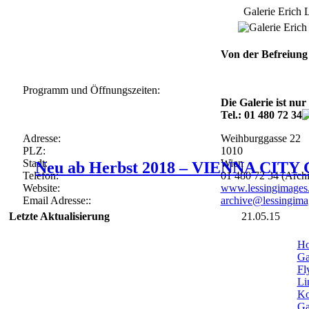
Galerie Erich 
Von der Befreiung 
Programm und Öffnungszeiten:
Die Galerie ist nu
Tel.:
01 480 72 34
Adresse:
Weihburggasse 22
PLZ:
1010
Stadt:
Wien
Neu ab Herbst 2018 –
VIENNA CITY
Telefon:
01 480 72 34 (Archi
Website:
www.lessingimages
Email Adresse::
archive@lessingim
Letzte Aktualisierung
21.05.15
H
Ga
Fl
Li
Ko
Ga